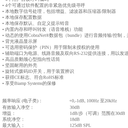
• 4个可通过软件配置的非紧急优先级寻呼
• 本地数字信号处理，包括增益、滤波器和压缩器/限制器
• 本地保存配置数据
• 本地保存默认、自定义提示铃音
• 内置内存和呼叫转发（语音堆栈）功能
• 动态的使用CobraNet®数据包（bundle）进行音频传输/
• 背光液晶显示屏
• 可选用密码保护（PIN）用于限制未授权的使用
• 辅助端口为电源、线路音频及双向RS-232提供连接，用以发送Voc
• 高品质鹅颈心型指向性话筒
• 坚固耐用的外壳
• 旋转式拨码ID开关，用于装置辨识
• 获得CE标志、符合RoHS标准
• 享受Biamp Systems的保修
频率响应 (电子类)： +0,-1dB, 100Hz 至20kHz
有效输入净空： 30dB
增益： 1dB/步（可调）范围在30dB
系统净空： 18dB
最大输入： 125dB SPL