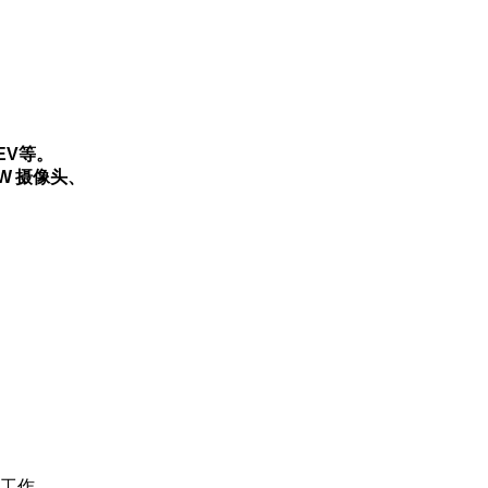
EV等。
W 摄像头、
工作。