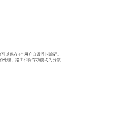
S-4可以保存4个用户自设呼叫编码。
统的处理、路由和保存功能均为分散
。