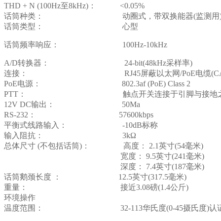
THD + N (100Hz至8kHz)： <0.05%
话筒种类： 动圈式，带双换能器(监测用
话筒类型： 心型
话筒频率响应： 100Hz-10kHz
A/D转换器： 24-bit(48kHz采样率)
连接： RJ45屏蔽以太网/PoE电缆(CAT5、CAT
PoE电源： 802.3af (PoE) Class 2
PTT： 触点开关连接于引脚与接地
12V DC输出： 50Ma
RS-232： 57600kbps
平衡式线路输入： -10dB标称
输入阻抗： 3kΩ
总体尺寸 (不包括话筒)： 高度： 2.1英寸(54毫米)
宽度： 9.5英寸(241毫米)
深度： 7.4英寸(187毫米)
话筒鹅颈长度 ： 12.5英寸(317.5毫米)
重量： 接近3.08磅(1.4公斤)
环境操作
温度范围： 32-113华氏度(0-45摄氏度)认证： 欧盟