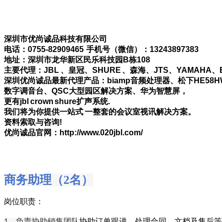
深圳市优尚诚品科技有限公司
电话：0755-82909465 手机号（微信）：13243897383
地址：深圳市龙华新区民乐科技园B栋108
主要代理：JBL 、皇冠、SHURE 、森海、JTS、YAMAHA、
深圳优尚诚品最新代理产品：biamp音频处理器、松下HE58H
数字调音台、QSC大型园区解决方案、华为智慧屏，
更有jbl crown shure扩声系统.
我们将为你提供一站式 一整套的会议室视讯解决方案。
资料索取与咨询!
优尚诚品官网：http://www.020jbl.com/
商务助理（2名）
岗位职责：
、负责协助销售团队
协助订单跟进、处理合同、文档
及
售后
等
1