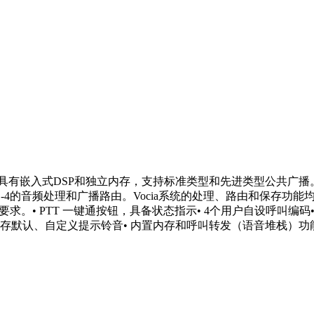
DS-4具有嵌入式DSP和独立内存，支持标准类型和先进类型公共广
-4的音频处理和广播路由。Vocia系统的处理、路由和保存功
统要求。• PTT 一键通按钮，具备状态指示• 4个用户自设呼叫编
存默认、自定义提示铃音• 内置内存和呼叫转发（语音堆栈）功能• 动