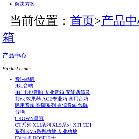
解决方案
当前位置：
首页
>
产品中
箱
产品中心
Product center
音响品牌
JBL音响
JBL卡包音响
专业音箱
无线话筒及
其他
效果器
ACE专业箱
商用音箱
民用音箱
影院系列
有源音箱
线阵
音响
CROWN皇冠
CT系列
XLI系列
XLS系列
XTI CDI
系列
KVS系列功放
专业功放
EV音响
BOSE博士