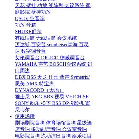
天花
壁挂
功放
线阵列
会议系统
家
庭影院
壁挂功放
QSC专业音响
功放
音箱
SHURE舒尔
有线话筒
无线话筒
会议系统
迈达斯
百安普
sennheiser森海
百灵
达
数字调音台
艾伦调音台
DIGICO
德威调音台
YAMAHA
声艺
BOSCH会议系统
进
口周边
DBX
BSS
天龙
杜比
蜚声
Symetrix/
思美
AMX
特宝声
DYNACORD（大地）
雅士尼
AKG
BBS
视易
VHICH
SE
SONY
韵乐
松下
BSS
DP投影机
霍
尼韦尔
使用场所
剧场剧院音响
体育场馆音响
星级酒
店音响
多功能厅音响
会议室音响
电影院音响
流动演出音响
娱乐项目