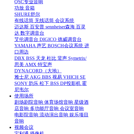
QSC专业音响
功放
音箱
SHURE舒尔
有线话筒
无线话筒
会议系统
迈达斯
百安普
sennheiser森海
百灵
达
数字调音台
艾伦调音台
DIGICO
德威调音台
YAMAHA
声艺
BOSCH会议系统
进
口周边
DBX
BSS
天龙
杜比
蜚声
Symetrix/
思美
AMX
特宝声
DYNACORD（大地）
雅士尼
AKG
BBS
视易
VHICH
SE
SONY
韵乐
松下
BSS
DP投影机
霍
尼韦尔
使用场所
剧场剧院音响
体育场馆音响
星级酒
店音响
多功能厅音响
会议室音响
电影院音响
流动演出音响
娱乐项目
音响
视频会议
宝利通
摄像机