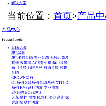
解决方案
当前位置：
首页
>
产品中
产品中心
Product center
音响品牌
JBL音响
JBL卡包音响
专业音箱
无线话筒及
其他
效果器
ACE专业箱
商用音箱
民用音箱
影院系列
有源音箱
线阵
音响
CROWN皇冠
CT系列
XLI系列
XLS系列
XTI CDI
系列
KVS系列功放
专业功放
EV音响
BOSE博士
天花
壁挂
功放
线阵列
会议系统
家
庭影院
壁挂功放