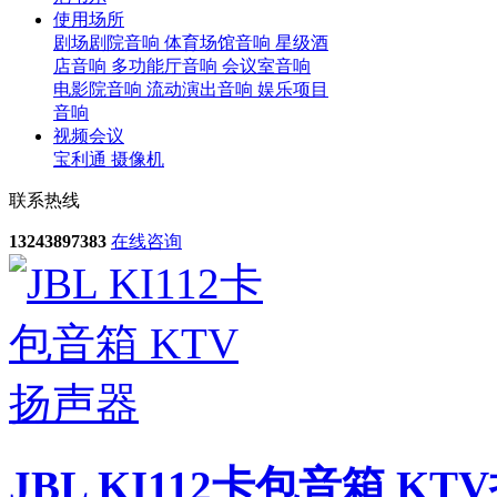
使用场所
剧场剧院音响
体育场馆音响
星级酒
店音响
多功能厅音响
会议室音响
电影院音响
流动演出音响
娱乐项目
音响
视频会议
宝利通
摄像机
联系热线
13243897383
在线咨询
JBL KI112卡包音箱 KT