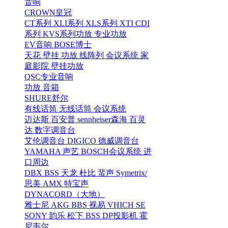
音响
CROWN皇冠
CT系列
XLI系列
XLS系列
XTI CDI
系列
KVS系列功放
专业功放
EV音响
BOSE博士
天花
壁挂
功放
线阵列
会议系统
家
庭影院
壁挂功放
QSC专业音响
功放
音箱
SHURE舒尔
有线话筒
无线话筒
会议系统
迈达斯
百安普
sennheiser森海
百灵
达
数字调音台
艾伦调音台
DIGICO
德威调音台
YAMAHA
声艺
BOSCH会议系统
进
口周边
DBX
BSS
天龙
杜比
蜚声
Symetrix/
思美
AMX
特宝声
DYNACORD（大地）
雅士尼
AKG
BBS
视易
VHICH
SE
SONY
韵乐
松下
BSS
DP投影机
霍
尼韦尔