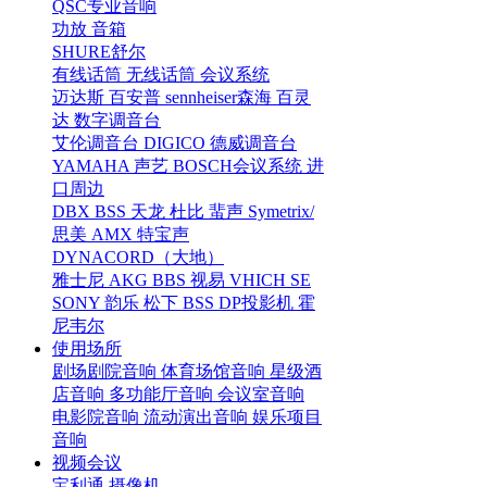
QSC专业音响
功放
音箱
SHURE舒尔
有线话筒
无线话筒
会议系统
迈达斯
百安普
sennheiser森海
百灵
达
数字调音台
艾伦调音台
DIGICO
德威调音台
YAMAHA
声艺
BOSCH会议系统
进
口周边
DBX
BSS
天龙
杜比
蜚声
Symetrix/
思美
AMX
特宝声
DYNACORD（大地）
雅士尼
AKG
BBS
视易
VHICH
SE
SONY
韵乐
松下
BSS
DP投影机
霍
尼韦尔
使用场所
剧场剧院音响
体育场馆音响
星级酒
店音响
多功能厅音响
会议室音响
电影院音响
流动演出音响
娱乐项目
音响
视频会议
宝利通
摄像机