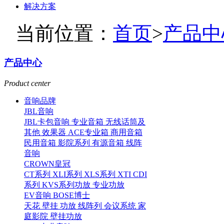
解决方案
当前位置：
首页
>
产品中
产品中心
Product center
音响品牌
JBL音响
JBL卡包音响
专业音箱
无线话筒及
其他
效果器
ACE专业箱
商用音箱
民用音箱
影院系列
有源音箱
线阵
音响
CROWN皇冠
CT系列
XLI系列
XLS系列
XTI CDI
系列
KVS系列功放
专业功放
EV音响
BOSE博士
天花
壁挂
功放
线阵列
会议系统
家
庭影院
壁挂功放