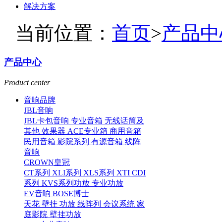
解决方案
当前位置：
首页
>
产品中
产品中心
Product center
音响品牌
JBL音响
JBL卡包音响
专业音箱
无线话筒及
其他
效果器
ACE专业箱
商用音箱
民用音箱
影院系列
有源音箱
线阵
音响
CROWN皇冠
CT系列
XLI系列
XLS系列
XTI CDI
系列
KVS系列功放
专业功放
EV音响
BOSE博士
天花
壁挂
功放
线阵列
会议系统
家
庭影院
壁挂功放