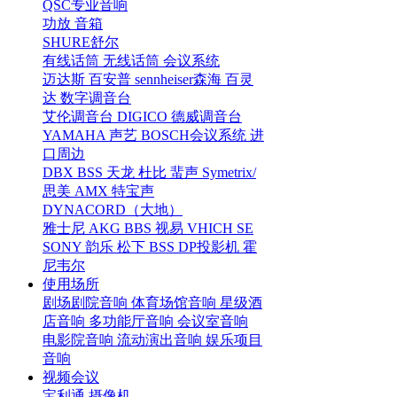
QSC专业音响
功放
音箱
SHURE舒尔
有线话筒
无线话筒
会议系统
迈达斯
百安普
sennheiser森海
百灵
达
数字调音台
艾伦调音台
DIGICO
德威调音台
YAMAHA
声艺
BOSCH会议系统
进
口周边
DBX
BSS
天龙
杜比
蜚声
Symetrix/
思美
AMX
特宝声
DYNACORD（大地）
雅士尼
AKG
BBS
视易
VHICH
SE
SONY
韵乐
松下
BSS
DP投影机
霍
尼韦尔
使用场所
剧场剧院音响
体育场馆音响
星级酒
店音响
多功能厅音响
会议室音响
电影院音响
流动演出音响
娱乐项目
音响
视频会议
宝利通
摄像机