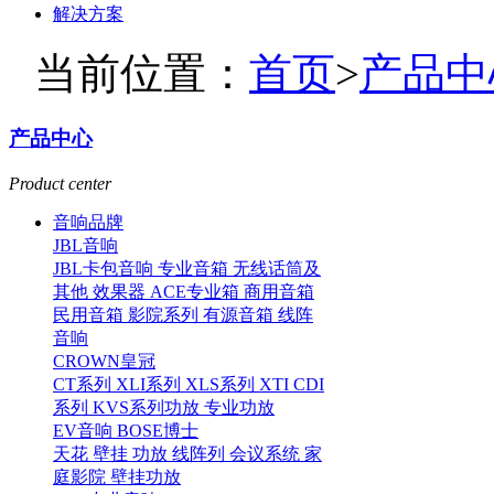
解决方案
当前位置：
首页
>
产品中
产品中心
Product center
音响品牌
JBL音响
JBL卡包音响
专业音箱
无线话筒及
其他
效果器
ACE专业箱
商用音箱
民用音箱
影院系列
有源音箱
线阵
音响
CROWN皇冠
CT系列
XLI系列
XLS系列
XTI CDI
系列
KVS系列功放
专业功放
EV音响
BOSE博士
天花
壁挂
功放
线阵列
会议系统
家
庭影院
壁挂功放