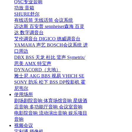
QSC专业音响
功放
音箱
SHURE舒尔
有线话筒
无线话筒
会议系统
迈达斯
百安普
sennheiser森海
百灵
达
数字调音台
艾伦调音台
DIGICO
德威调音台
YAMAHA
声艺
BOSCH会议系统
进
口周边
DBX
BSS
天龙
杜比
蜚声
Symetrix/
思美
AMX
特宝声
DYNACORD（大地）
雅士尼
AKG
BBS
视易
VHICH
SE
SONY
韵乐
松下
BSS
DP投影机
霍
尼韦尔
使用场所
剧场剧院音响
体育场馆音响
星级酒
店音响
多功能厅音响
会议室音响
电影院音响
流动演出音响
娱乐项目
音响
视频会议
宝利通
摄像机