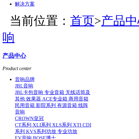
解决方案
当前位置：
首页
>
产品中
响
产品中心
Product center
音响品牌
JBL音响
JBL卡包音响
专业音箱
无线话筒及
其他
效果器
ACE专业箱
商用音箱
民用音箱
影院系列
有源音箱
线阵
音响
CROWN皇冠
CT系列
XLI系列
XLS系列
XTI CDI
系列
KVS系列功放
专业功放
EV音响
BOSE博士