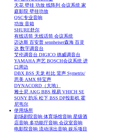
天花
壁挂
功放
线阵列
会议系统
家
庭影院
壁挂功放
QSC专业音响
功放
音箱
SHURE舒尔
有线话筒
无线话筒
会议系统
迈达斯
百安普
sennheiser森海
百灵
达
数字调音台
艾伦调音台
DIGICO
德威调音台
YAMAHA
声艺
BOSCH会议系统
进
口周边
DBX
BSS
天龙
杜比
蜚声
Symetrix/
思美
AMX
特宝声
DYNACORD（大地）
雅士尼
AKG
BBS
视易
VHICH
SE
SONY
韵乐
松下
BSS
DP投影机
霍
尼韦尔
使用场所
剧场剧院音响
体育场馆音响
星级酒
店音响
多功能厅音响
会议室音响
电影院音响
流动演出音响
娱乐项目