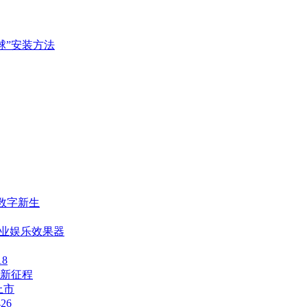
隐形球”安装方法
数字新生
一代专业娱乐效果器
18
新征程
上市
26