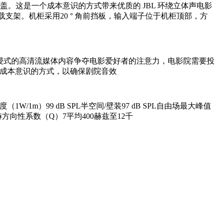
盖。这是一个成本意识的方式带来优质的 JBL 环绕立体声电影
多挂载支架。机柜采用20 ° 角前挡板，输入端子位于机柜顶部，方
。”。“但是随着沉浸式的高清流媒体内容争夺电影爱好者的注意力，电影院需要投
个成本意识的方式，以确保剧院音效
/1m）99 dB SPL半空间/壁装97 dB SPL自由场最大峰值
2千赫方向性系数（Q）7平均400赫兹至12千