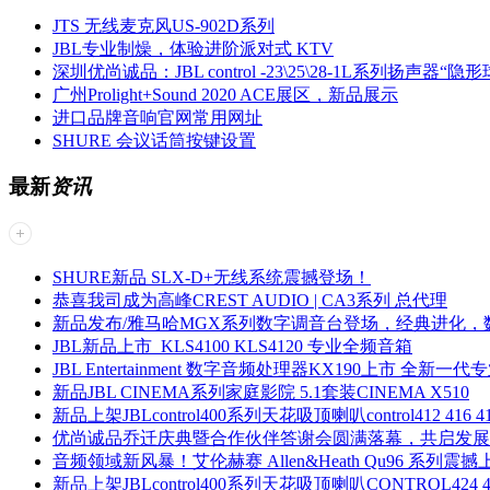
JTS 无线麦克风US-902D系列
JBL专业制燥，体验进阶派对式 KTV
深圳优尚诚品：JBL control -23\25\28-1L系列扬声器“
广州Prolight+Sound 2020 ACE展区，新品展示
进口品牌音响官网常用网址
SHURE 会议话筒按键设置
最新
资讯
SHURE新品 SLX-D+无线系统震撼登场！
恭喜我司成为高峰CREST AUDIO | CA3系列 总代理
新品发布/雅马哈MGX系列数字调音台登场，经典进化，
JBL新品上市 KLS4100 KLS4120 专业全频音箱
JBL Entertainment 数字音频处理器KX190上市 全新
新品JBL CINEMA系列家庭影院 5.1套装CINEMA X510
新品上架JBLcontrol400系列天花吸顶喇叭control412 416 4
优尚诚品乔迁庆典暨合作伙伴答谢会圆满落幕，共启发展
音频领域新风暴！艾伦赫赛 Allen&Heath Qu96 系列震撼
新品上架JBLcontrol400系列天花吸顶喇叭CONTROL424 4