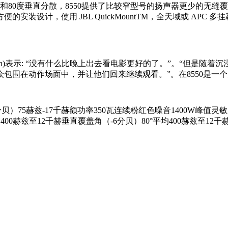
和80度垂直分散，8550提供了比较窄型号的扬声器更少的无缝覆
设计，使用 JBL QuickMountTM，全天域或 APC 
理罗伊•陈(Roy Chen)表示: “没有什么比晚上出去看电影更好的了
包围在动作场面中，并让他们回来继续观看。”。在8550是一
75赫兹-17千赫额功率350瓦连续粉红色噪音1400W峰值灵敏度（1W
°平均400赫兹至12千赫垂直覆盖角（-6分贝）80°平均400赫兹至1