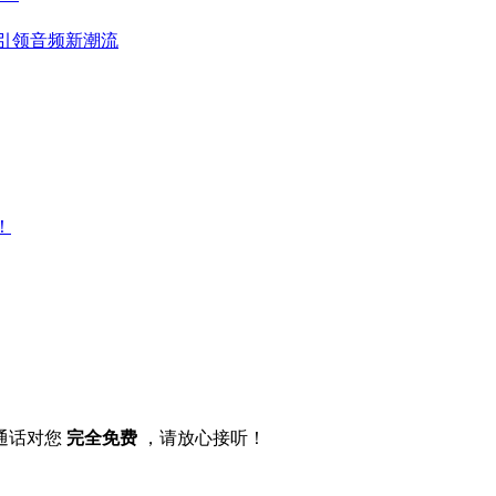
强悍引领音频新潮流
！
通话对您
完全免费
，请放心接听！