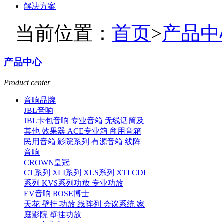
解决方案
当前位置：
首页
>
产品中
产品中心
Product center
音响品牌
JBL音响
JBL卡包音响
专业音箱
无线话筒及
其他
效果器
ACE专业箱
商用音箱
民用音箱
影院系列
有源音箱
线阵
音响
CROWN皇冠
CT系列
XLI系列
XLS系列
XTI CDI
系列
KVS系列功放
专业功放
EV音响
BOSE博士
天花
壁挂
功放
线阵列
会议系统
家
庭影院
壁挂功放