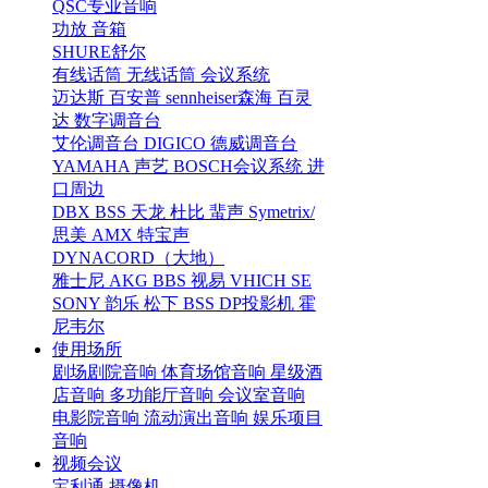
QSC专业音响
功放
音箱
SHURE舒尔
有线话筒
无线话筒
会议系统
迈达斯
百安普
sennheiser森海
百灵
达
数字调音台
艾伦调音台
DIGICO
德威调音台
YAMAHA
声艺
BOSCH会议系统
进
口周边
DBX
BSS
天龙
杜比
蜚声
Symetrix/
思美
AMX
特宝声
DYNACORD（大地）
雅士尼
AKG
BBS
视易
VHICH
SE
SONY
韵乐
松下
BSS
DP投影机
霍
尼韦尔
使用场所
剧场剧院音响
体育场馆音响
星级酒
店音响
多功能厅音响
会议室音响
电影院音响
流动演出音响
娱乐项目
音响
视频会议
宝利通
摄像机