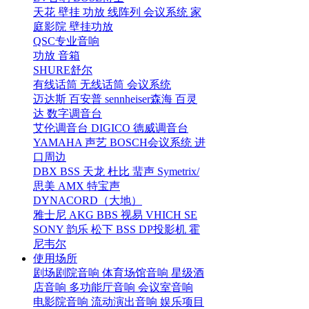
天花
壁挂
功放
线阵列
会议系统
家
庭影院
壁挂功放
QSC专业音响
功放
音箱
SHURE舒尔
有线话筒
无线话筒
会议系统
迈达斯
百安普
sennheiser森海
百灵
达
数字调音台
艾伦调音台
DIGICO
德威调音台
YAMAHA
声艺
BOSCH会议系统
进
口周边
DBX
BSS
天龙
杜比
蜚声
Symetrix/
思美
AMX
特宝声
DYNACORD（大地）
雅士尼
AKG
BBS
视易
VHICH
SE
SONY
韵乐
松下
BSS
DP投影机
霍
尼韦尔
使用场所
剧场剧院音响
体育场馆音响
星级酒
店音响
多功能厅音响
会议室音响
电影院音响
流动演出音响
娱乐项目