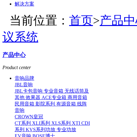
解决方案
当前位置：
首页
>
产品中
议系统
产品中心
Product center
音响品牌
JBL音响
JBL卡包音响
专业音箱
无线话筒及
其他
效果器
ACE专业箱
商用音箱
民用音箱
影院系列
有源音箱
线阵
音响
CROWN皇冠
CT系列
XLI系列
XLS系列
XTI CDI
系列
KVS系列功放
专业功放
EV音响
BOSE博士