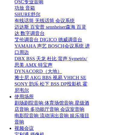
QSC专业音响
功放
音箱
SHURE舒尔
有线话筒
无线话筒
会议系统
迈达斯
百安普
sennheiser森海
百灵
达
数字调音台
艾伦调音台
DIGICO
德威调音台
YAMAHA
声艺
BOSCH会议系统
进
口周边
DBX
BSS
天龙
杜比
蜚声
Symetrix/
思美
AMX
特宝声
DYNACORD（大地）
雅士尼
AKG
BBS
视易
VHICH
SE
SONY
韵乐
松下
BSS
DP投影机
霍
尼韦尔
使用场所
剧场剧院音响
体育场馆音响
星级酒
店音响
多功能厅音响
会议室音响
电影院音响
流动演出音响
娱乐项目
音响
视频会议
宝利通
摄像机