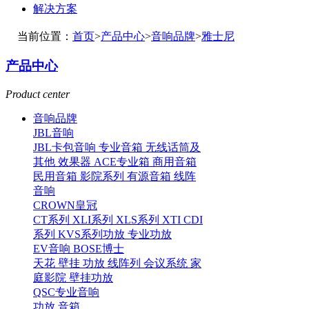
解决方案
当前位置：
首页
>
产品中心
>
音响品牌
>
雅士尼
产品中心
Product center
音响品牌
JBL音响
JBL卡包音响
专业音箱
无线话筒及
其他
效果器
ACE专业箱
商用音箱
民用音箱
影院系列
有源音箱
线阵
音响
CROWN皇冠
CT系列
XLI系列
XLS系列
XTI CDI
系列
KVS系列功放
专业功放
EV音响
BOSE博士
天花
壁挂
功放
线阵列
会议系统
家
庭影院
壁挂功放
QSC专业音响
功放
音箱