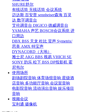
SHURE舒尔
有线话筒
无线话筒
会议系统
迈达斯
百安普
sennheiser森海
百灵
达
数字调音台
艾伦调音台
DIGICO
德威调音台
YAMAHA
声艺
BOSCH会议系统
进
口周边
DBX
BSS
天龙
杜比
蜚声
Symetrix/
思美
AMX
特宝声
DYNACORD（大地）
雅士尼
AKG
BBS
视易
VHICH
SE
SONY
韵乐
松下
BSS
DP投影机
霍
尼韦尔
使用场所
剧场剧院音响
体育场馆音响
星级酒
店音响
多功能厅音响
会议室音响
电影院音响
流动演出音响
娱乐项目
音响
视频会议
宝利通
摄像机