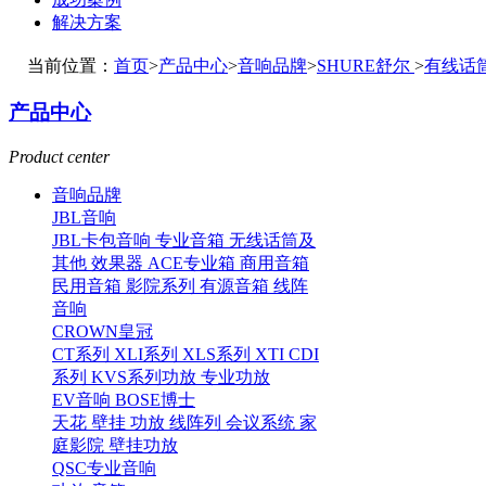
解决方案
当前位置：
首页
>
产品中心
>
音响品牌
>
SHURE舒尔
>
有线话
产品中心
Product center
音响品牌
JBL音响
JBL卡包音响
专业音箱
无线话筒及
其他
效果器
ACE专业箱
商用音箱
民用音箱
影院系列
有源音箱
线阵
音响
CROWN皇冠
CT系列
XLI系列
XLS系列
XTI CDI
系列
KVS系列功放
专业功放
EV音响
BOSE博士
天花
壁挂
功放
线阵列
会议系统
家
庭影院
壁挂功放
QSC专业音响