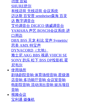
功放
音箱
SHURE舒尔
有线话筒
无线话筒
会议系统
迈达斯
百安普
sennheiser森海
百灵
达
数字调音台
艾伦调音台
DIGICO
德威调音台
YAMAHA
声艺
BOSCH会议系统
进
口周边
DBX
BSS
天龙
杜比
蜚声
Symetrix/
思美
AMX
特宝声
DYNACORD（大地）
雅士尼
AKG
BBS
视易
VHICH
SE
SONY
韵乐
松下
BSS
DP投影机
霍
尼韦尔
使用场所
剧场剧院音响
体育场馆音响
星级酒
店音响
多功能厅音响
会议室音响
电影院音响
流动演出音响
娱乐项目
音响
视频会议
宝利通
摄像机