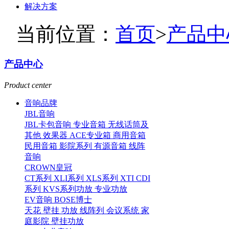
解决方案
当前位置：
首页
>
产品中
产品中心
Product center
音响品牌
JBL音响
JBL卡包音响
专业音箱
无线话筒及
其他
效果器
ACE专业箱
商用音箱
民用音箱
影院系列
有源音箱
线阵
音响
CROWN皇冠
CT系列
XLI系列
XLS系列
XTI CDI
系列
KVS系列功放
专业功放
EV音响
BOSE博士
天花
壁挂
功放
线阵列
会议系统
家
庭影院
壁挂功放