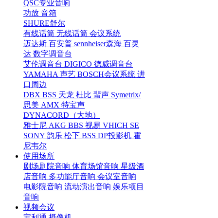
QSC专业音响
功放
音箱
SHURE舒尔
有线话筒
无线话筒
会议系统
迈达斯
百安普
sennheiser森海
百灵
达
数字调音台
艾伦调音台
DIGICO
德威调音台
YAMAHA
声艺
BOSCH会议系统
进
口周边
DBX
BSS
天龙
杜比
蜚声
Symetrix/
思美
AMX
特宝声
DYNACORD（大地）
雅士尼
AKG
BBS
视易
VHICH
SE
SONY
韵乐
松下
BSS
DP投影机
霍
尼韦尔
使用场所
剧场剧院音响
体育场馆音响
星级酒
店音响
多功能厅音响
会议室音响
电影院音响
流动演出音响
娱乐项目
音响
视频会议
宝利通
摄像机