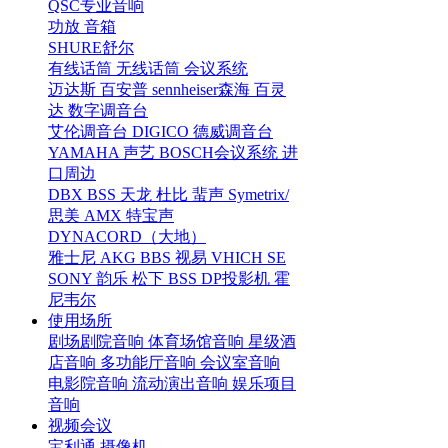
QSC专业音响
功放
音箱
SHURE舒尔
有线话筒
无线话筒
会议系统
迈达斯
百安普
sennheiser森海
百灵
达
数字调音台
艾伦调音台
DIGICO
德威调音台
YAMAHA
声艺
BOSCH会议系统
进
口周边
DBX
BSS
天龙
杜比
蜚声
Symetrix/
思美
AMX
特宝声
DYNACORD（大地）
雅士尼
AKG
BBS
视易
VHICH
SE
SONY
韵乐
松下
BSS
DP投影机
霍
尼韦尔
使用场所
剧场剧院音响
体育场馆音响
星级酒
店音响
多功能厅音响
会议室音响
电影院音响
流动演出音响
娱乐项目
音响
视频会议
宝利通
摄像机