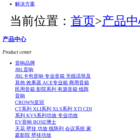
解决方案
当前位置：
首页
>
产品中
产品中心
Product center
音响品牌
JBL音响
JBL卡包音响
专业音箱
无线话筒及
其他
效果器
ACE专业箱
商用音箱
民用音箱
影院系列
有源音箱
线阵
音响
CROWN皇冠
CT系列
XLI系列
XLS系列
XTI CDI
系列
KVS系列功放
专业功放
EV音响
BOSE博士
天花
壁挂
功放
线阵列
会议系统
家
庭影院
壁挂功放