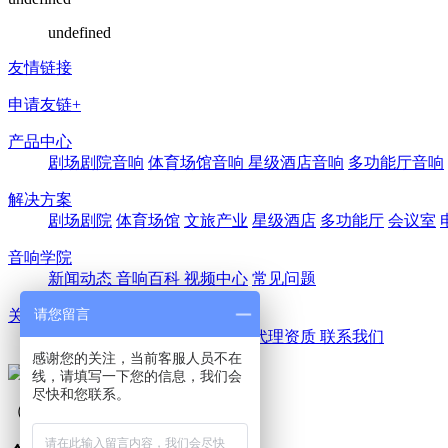
undefined
友情链接
申请友链+
产品中心
剧场剧院音响
体育场馆音响
星级酒店音响
多功能厅音响
解决方案
剧场剧院
体育场馆
文旅产业
星级酒店
多功能厅
会议室
音响学院
新闻动态
音响百科
视频中心
常见问题
请您留言
关于我们
公司简介
优尚风采
代理品牌
代理资质
联系我们
感谢您的关注，当前客服人员不在
线，请填写一下您的信息，我们会
尽快和您联系。
（扫一扫，关注我们）