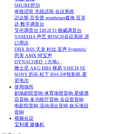
SHURE舒尔
有线话筒
无线话筒
会议系统
迈达斯
百安普
sennheiser森海
百灵
达
数字调音台
艾伦调音台
DIGICO
德威调音台
YAMAHA
声艺
BOSCH会议系统
进
口周边
DBX
BSS
天龙
杜比
蜚声
Symetrix/
思美
AMX
特宝声
DYNACORD（大地）
雅士尼
AKG
BBS
视易
VHICH
SE
SONY
韵乐
松下
BSS
DP投影机
霍
尼韦尔
使用场所
剧场剧院音响
体育场馆音响
星级酒
店音响
多功能厅音响
会议室音响
电影院音响
流动演出音响
娱乐项目
音响
视频会议
宝利通
摄像机