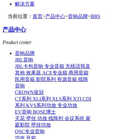
解决方案
当前位置：
首页
>
产品中心
>
音响品牌
>
BBS
产品中心
Product center
音响品牌
JBL音响
JBL卡包音响
专业音箱
无线话筒及
其他
效果器
ACE专业箱
商用音箱
民用音箱
影院系列
有源音箱
线阵
音响
CROWN皇冠
CT系列
XLI系列
XLS系列
XTI CDI
系列
KVS系列功放
专业功放
EV音响
BOSE博士
天花
壁挂
功放
线阵列
会议系统
家
庭影院
壁挂功放
QSC专业音响
功放
音箱