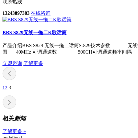
联系热线
13243897383
在线咨询
BBS S829无线一拖二K歌话筒
产品介绍BBS S829 无线一拖二话筒S-829技术参数 无
围 40MHz 可调通道数 500CH可调通道频率间隔 
立即咨询
了解更多
1
2
3
相关
新闻
了解更多 +
undefined